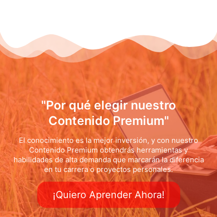
"Por qué elegir nuestro
Contenido Premium"
El conocimiento es la mejor inversión, y con nuestro
Contenido Premium obtendrás herramientas y
habilidades de alta demanda que marcarán la diferencia
en tu carrera o proyectos personales.
¡Quiero Aprender Ahora!