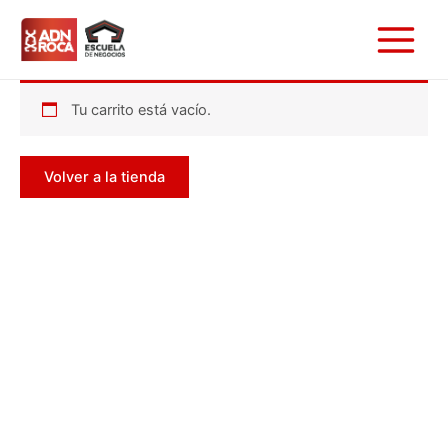
Ir
Main
al
Menu
contenido
Tu carrito está vacío.
Volver a la tienda